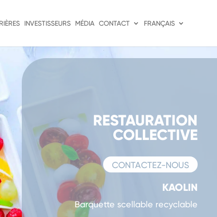
RIÈRES
INVESTISSEURS
MÉDIA
CONTACT
FRANÇAIS
RESTAURATION
COLLECTIVE
CONTACTEZ-NOUS
KAOLIN
Barquette scellable recyclable