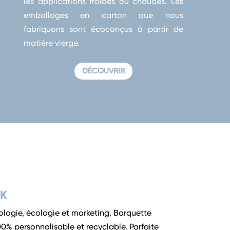
les applications froides ou chaudes. Les
emballages en carton que nous
fabriquons sont écoconçus à partir de
matière vierge.
DÉCOUVRIR
 K
nologie, écologie et marketing. Barquette
00% personnalisable et recyclable. Parfaite