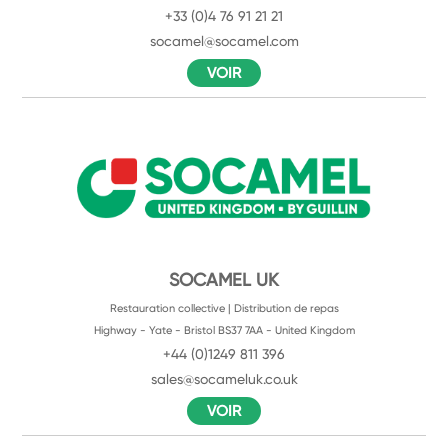
+33 (0)4 76 91 21 21
socamel@socamel.com
VOIR
SOCAMEL UK
Restauration collective | Distribution de repas
Highway - Yate - Bristol BS37 7AA - United Kingdom
+44 (0)1249 811 396
sales@socameluk.co.uk
VOIR