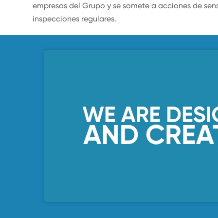
empresas del Grupo y se somete a acciones de sensi
inspecciones regulares.