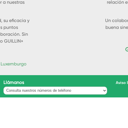
r a nuestras
relación e
, su eficacia y
Un colabor
os puntos
buena sine
boración. Sin
o GUILLIN»
, Luxemburgo
Llámanos
Aviso 