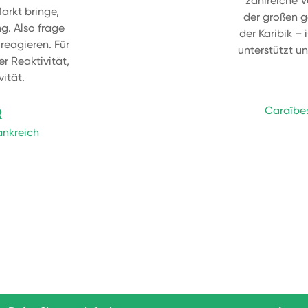
zahlreiche 
arkt bringe,
der großen g
g. Also frage
der Karibik –
reagieren. Für
unterstützt u
er Reaktivität,
vität.
Caraïbe
R
ankreich