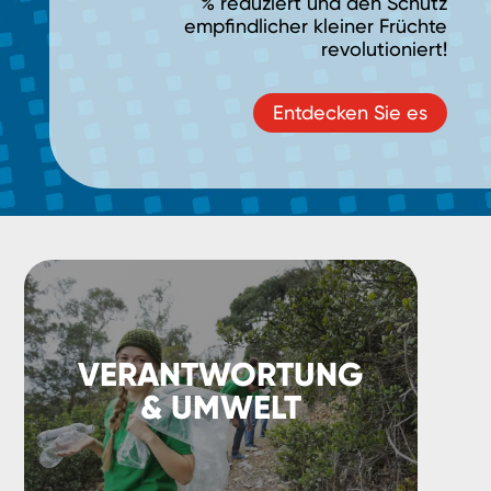
% reduziert und den Schutz
empfindlicher kleiner Früchte
revolutioniert!
Entdecken Sie es
VERANTWORTUNG
& UMWELT