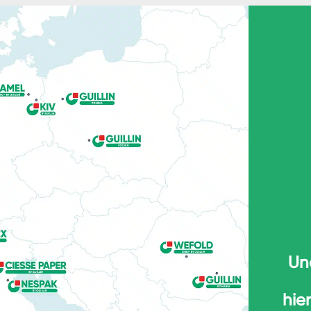
Un
hie